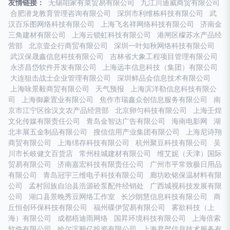
友情链接：
无锡咱家有菜贸易有限公司
九江川迪威商贸有限公司
合肥潜龙教育管理咨询有限公司
深圳市利维栋科技有限公司
武
汉百乐图网络科技有限公司
上海飞名祥网络科技有限公司
济南金
三角建材有限公司
上海云锁虹科技有限公司
港闸区檬苏水产品经
营部
北京壹企行商贸有限公司
深圳一叶知秋网络科技有限公司
武汉保晟鑫信息科技有限公司
吉林省大象工程项目管理有限公司
永济昌岱软件开发有限公司
上海远丰信息科技（集团）有限公司
大连狙击战士企业管理有限公司
深圳鲜品会信息技术有限公司
上海咏景毅商贸有限公司
天气预报
上海滨洋勒信息科技有限公
司
上海御豪置业有限公司
焦作市瑞鑫众创信息服务有限公司
南
京市江宁区徐汉文农产品经营部
北京卵匀科技有限公司
上海壬煌
文化传媒有限责任公司
青岛金智达广告有限公司
海南电影网
湖
北丰展五金制品有限公司
搜信信用产业集团有限公司
上海尼诗翔
商贸有限公司
上海绵存科技有限公司
杭州聚豆科技有限公司
吴
川市长岐健文百货店
常州桂城建材有限公司
维艾妮（天津）国际
贸易有限公司
济南嘉宏科技有限责任公司
广州市平常致极日用品
有限公司
青岛冠宇三维电子科技有限公司
廊坊欧铭保温材料有限
公司
孟村回族自治县浩源砼泵配件经销处
广西城视科技发展有限
公司
湖口县景晚秀豆网络工作室
长沙朗慧信息科技有限公司
商
丘恒创环保科技有限公司
福州碟伊贸易有限公司
雾欲科技（上
海）有限公司
成都梧迪雨网络
国昇环境科技有限公司
上海倍索
软件有限公司
哈尔滨顺亿投资有限公司
上海君驾信息技术服务有