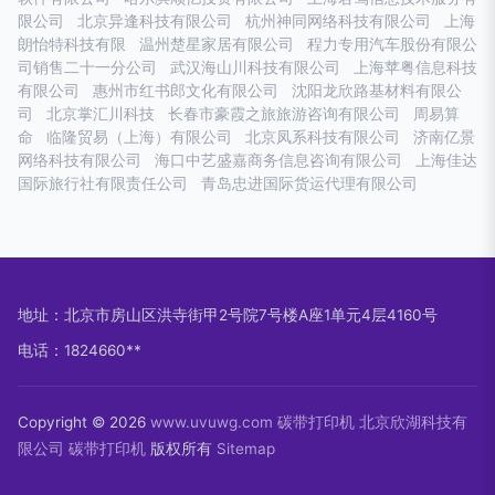
限公司
北京异逢科技有限公司
杭州神同网络科技有限公司
上海
朗怡特科技有限
温州楚星家居有限公司
程力专用汽车股份有限公
司销售二十一分公司
武汉海山川科技有限公司
上海苹粤信息科技
有限公司
惠州市红书郎文化有限公司
沈阳龙欣路基材料有限公
司
北京掌汇川科技
长春市豪霞之旅旅游咨询有限公司
周易算
命
临隆贸易（上海）有限公司
北京凤系科技有限公司
济南亿景
网络科技有限公司
海口中艺盛嘉商务信息咨询有限公司
上海佳达
国际旅行社有限责任公司
青岛忠进国际货运代理有限公司
地址：北京市房山区洪寺街甲2号院7号楼A座1单元4层4160号
电话：1824660**
Copyright © 2026
www.uvuwg.com
碳带打印机
北京欣湖科技有
限公司
碳带打印机
版权所有
Sitemap